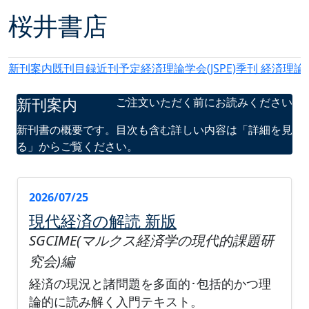
桜井書店
新刊案内
既刊目録
近刊予定
経済理論学会(JSPE)季刊 経済理論
新刊案内
ご注文いただく前にお読みください
新刊書の概要です。目次も含む詳しい内容は「詳細を見
る」からご覧ください。
2026/07/25
現代経済の解読 新版
SGCIME(マルクス経済学の現代的課題研
究会)編
経済の現況と諸問題を多面的･包括的かつ理
論的に読み解く入門テキスト。