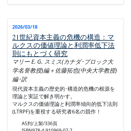
2026/03/18
21世紀資本主義の危機の構造：マ
ルクスの価値理論と利潤率低下法
則にもとづく研究
マリー E. G. スミス(カナダ･ブロック大
学名誉教授)編＋佐藤拓也(中央大学教授)
編･訳
現代資本主義の歴史的･構造的危機の根源を
理論と実証で解き明かす。
マルクスの価値理論と利潤率傾向的低下法則
(LTRPF)を重視する研究者6名の競作！
A5判/上製/336頁
ISBN978-4-910969-07-7